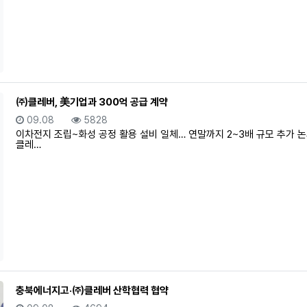
㈜클레버, 美기업과 300억 공급 계약
등록일
조회
09.08
5828
이차전지 조립~화성 공정 활용 설비 일체… 연말까지 2~3배 규모 추가 
클레…
충북에너지고·㈜클레버 산학협력 협약