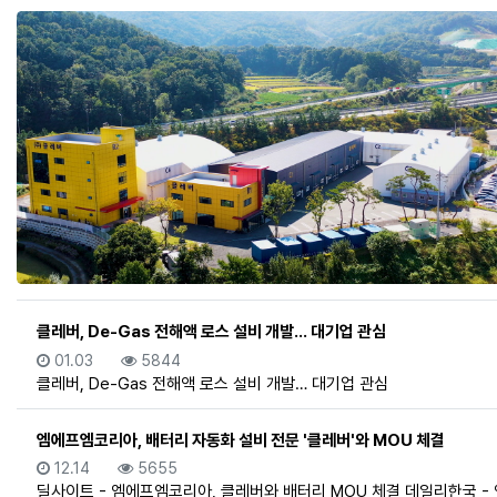
클레버, De-Gas 전해액 로스 설비 개발… 대기업 관심
등록일
조회
01.03
5844
클레버, De-Gas 전해액 로스 설비 개발… 대기업 관심
엠에프엠코리아, 배터리 자동화 설비 전문 '클레버'와 MOU 체결
등록일
조회
12.14
5655
딜사이트 - 엠에프엠코리아, 클레버와 배터리 MOU 체결 데일리한국 -