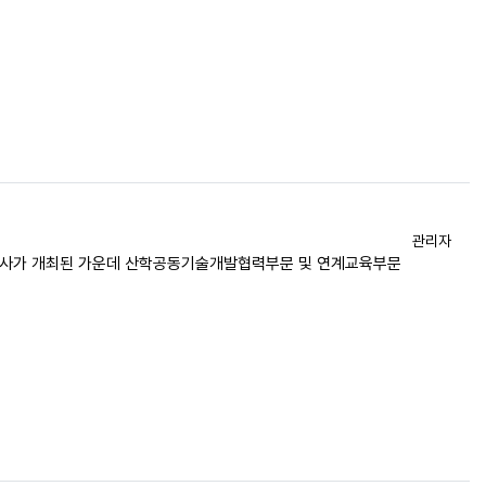
등록자
관리자
 행사가 개최된 가운데 산학공동기술개발협력부문 및 연계교육부문