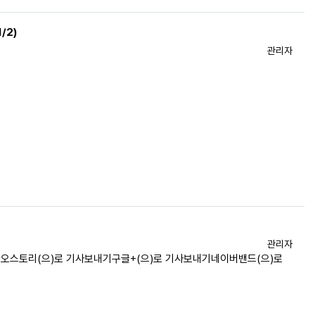
/2)
등록자
관리자
등록자
관리자
오스토리(으)로 기사보내기구글+(으)로 기사보내기네이버밴드(으)로