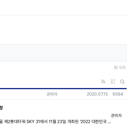
목록
RSS
게시물 
게시
등록자
등록일
조회
관리자
2020.07.15
6594
창
등록자
관리자
2롯데타워 SKY 31에서 11월 23일 개최된 ‘2022 대한민국 …