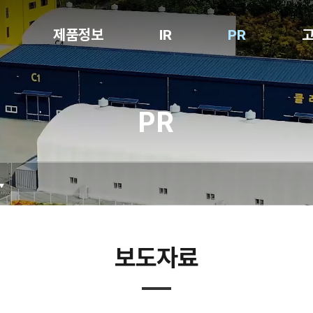
제품정보
IR
PR
Notching
공시정보
공지사항
PR
Stacking
전자공고
보도자료
Packaging
홍보영상
Degassing
특허현황
Folding
Inspection
Cell Loading
보도자료
Box Packing
NG Sorter