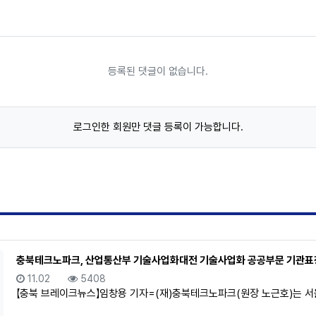
등록된 댓글이 없습니다.
로그인한 회원만 댓글 등록이 가능합니다.
충북테크노파크, 산업통산부 기술사업화대전 기술사업화 공공부문 기관표
등록일
조회
11.02
5408
【충북 브레이크뉴스】임창용 기자=(재)충북테크노파크(원장 노근호)는 서울 제