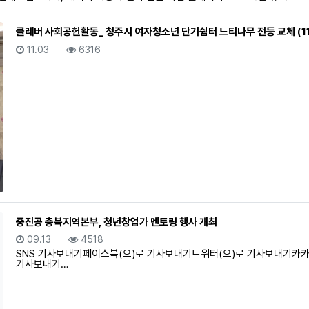
클레버 사회공헌활동_ 청주시 여자청소년 단기쉼터 느티나무 전등 교체 (11
등록일
조회
11.03
6316
중진공 충북지역본부, 청년창업가 멘토링 행사 개최
등록일
조회
09.13
4518
SNS 기사보내기페이스북(으)로 기사보내기트위터(으)로 기사보내기카카
기사보내기…