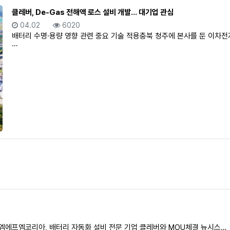
클레버, De-Gas 전해액 로스 설비 개발… 대기업 관심
등록일
조회
04.02
6020
배터리 수명·용량 영향 관련 중요 기술 적용충북 청주에 본사를 둔 이차전
…
 엠에프엠코리아, 배터리 자동화 설비 전문 기업 클레버와 MOU체결 뉴시스…