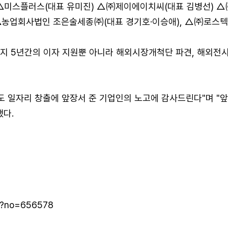
△미스플러스(대표 유미진) △㈜제이에이치씨(대표 김병선) △
농업회사법인 조은술세종㈜(대표 경기호·이승애), △㈜로스텍(대
지 5년간의 이자 지원뿐 아니라 해외시장개척단 파견, 해외전시
서도 일자리 창출에 앞장서 준 기업인의 노고에 감사드린다"며 "
했다.
ml?no=656578