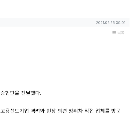
작성일
2021.02.25 09:01
목록
인증현판을 전달했다.
 고용선도기업 격려와 현장 의견 청취차 직접 업체를 방문